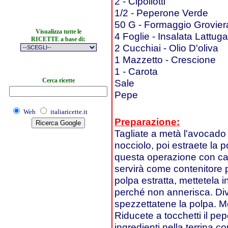
2 - Cipollotti
1/2 - Peperone Verde
50 G - Formaggio Grovier
Visualizza tutte le
4 Foglie - Insalata Lattuga
RICETTE a base di:
2 Cucchiai - Olio D'oliva
1 Mazzetto - Crescione
1 - Carota
Cerca ricette
Sale
Pepe
Web
italiaricette.it
Preparazione:
Tagliate a metà l'avocado 
nocciolo, poi estraete la p
questa operazione con cau
servirà come contenitore pe
polpa estratta, mettetela 
perché non annerisca. Divi
spezzettatene la polpa. Mon
Riducete a tocchetti il pep
ingredienti nella terrina 