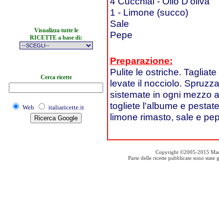
4 Cucchiai - Olio D'oliva
1 - Limone (succo)
Sale
Visualizza tutte le
Pepe
RICETTE a base di:
Preparazione:
Pulite le ostriche. Taglia
Cerca ricette
levate il nocciolo. Spruzz
sistemate in ogni mezzo a
togliete l'albume e pestate i
Web
italiaricette.it
limone rimasto, sale e pep
Copyright ©2005-2015 Mauro S
Parte delle ricette pubblicate sono stat