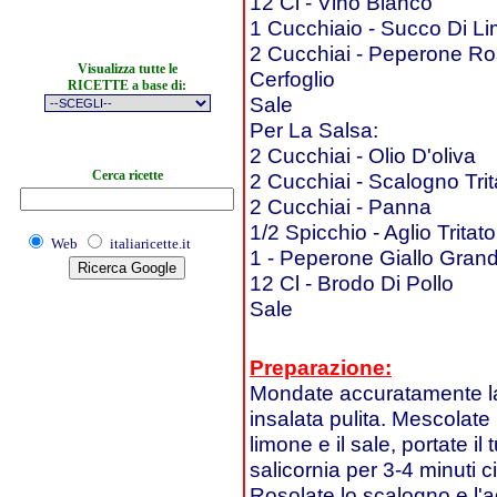
12 Cl - Vino Bianco
1 Cucchiaio - Succo Di L
2 Cucchiai - Peperone Ro
Visualizza tutte le
Cerfoglio
RICETTE a base di:
Sale
Per La Salsa:
2 Cucchiai - Olio D'oliva
Cerca ricette
2 Cucchiai - Scalogno Trit
2 Cucchiai - Panna
1/2 Spicchio - Aglio Tritato
Web
italiaricette.it
1 - Peperone Giallo Gran
12 Cl - Brodo Di Pollo
Sale
Preparazione:
Mondate accuratamente la 
insalata pulita. Mescolate i
limone e il sale, portate il
salicornia per 3-4 minuti c
Rosolate lo scalogno e l'ag