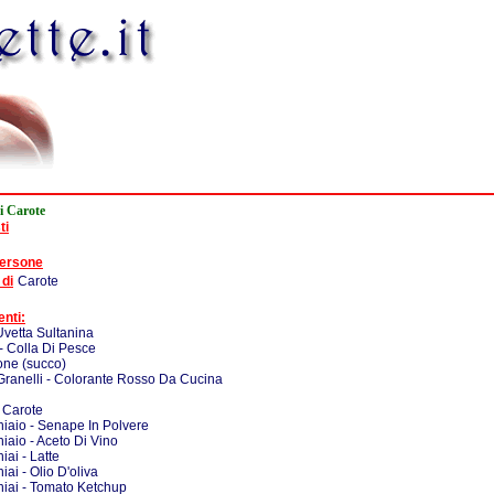
i Carote
ti
persone
 di
Carote
enti:
Uvetta Sultanina
 - Colla Di Pesce
one (succo)
Granelli - Colorante Rosso Da Cucina
 Carote
iaio - Senape In Polvere
iaio - Aceto Di Vino
iai - Latte
iai - Olio D'oliva
iai - Tomato Ketchup