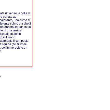
te rinvenire la colla di
 e portate ad
 colorante, una presa di
ipiente colmo di cubetti
ina ancora liquida in un
ele in una terrina.
ucchiaio di aceto,
 e il tuorlo.
uratamente il composto;
a liquida (se si fosse
e, poi immergetelo un
c.
6