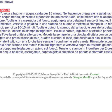
rlo D'uovo
azione:
 l'uvetta a bagno in acqua calda per 15 minuti. Nel frattempo preparate la gelatina: fa
n acqua fredda, strizzatela e ponetela in una casseruola, unite mezzo litro di acqua
ione. Togliete la casseruola dal fuoco, aggiungete alla gelatina il succo di limone, il
rimestate. Versate la gelatina in uno stampo da budino e mettete lo stampo in un rec
ccio per circa 10-15 minuti. Togliete quindi lo stampo dal ghiaccio e versate la gelat
cipiente. Mettete lo stampo in frigorifero. Pulite le carote, tagliatele a fettine e ponet
e l'uvetta ed unitela alle carote. Mettete la senape in una ciotola, diluitela con un c
te una presa scarsa di sale, quattro cucchiai di latte, due cucchiai di olio, il ketchup
nate il tutto con una forchetta e versate il condimento sulle carote. Rimestate acc
telo nello stampo che avrete tolto dal frigorifero e versatevi sopra la restante gelatin
a troppo mettetela per un attimo sul fuoco). Tenete lo stampo in frigorifero per 2 or
 in acqua bollente, asciugatelo, capovolgetelo sul piatto da portata e sformate l'aspi
Copyright ©2005-2015 Mauro Stangalini - Tutti i diritti riservati -
Contatti
Parte delle ricette pubblicate sono state gentilmente concesse da
Giorgio Musilli
- graphic by mn7