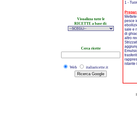
1 - Tuo
Prepar
Mettete
Visualizza tutte le
pesce i
RICETTE a base di:
ebolliz
sale e 
di ghia
altro re
Strizzat
aggiunge
Cerca ricette
Emulsio
trasferi
rappres
istante
Web
italiaricette.it