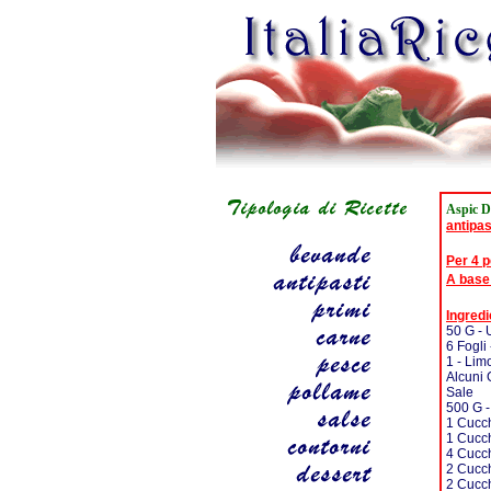
Aspic D
antipas
Per 4 
A base
Ingredi
50 G - 
6 Fogli
1 - Lim
Alcuni 
Sale
500 G -
1 Cucch
1 Cucch
4 Cucch
2 Cucch
2 Cucch