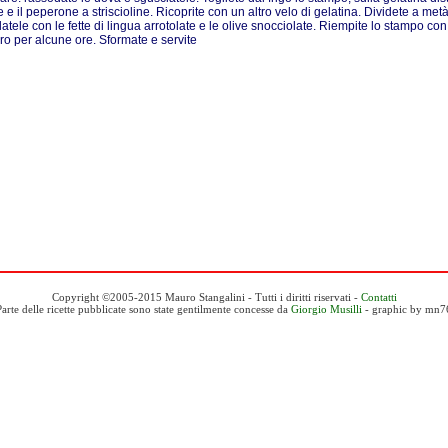
e e il peperone a striscioline. Ricoprite con un altro velo di gelatina. Dividete a me
latele con le fette di lingua arrotolate e le olive snocciolate. Riempite lo stampo con
fero per alcune ore. Sformate e servite
Copyright ©2005-2015 Mauro Stangalini - Tutti i diritti riservati -
Contatti
Parte delle ricette pubblicate sono state gentilmente concesse da
Giorgio Musilli
- graphic by mn7