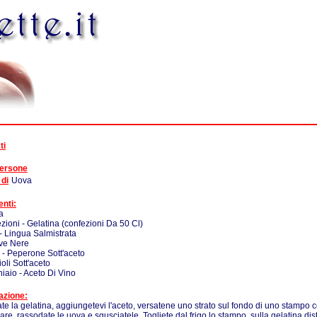
ti
persone
 di
Uova
enti:
a
zioni - Gelatina (confezioni Da 50 Cl)
 - Lingua Salmistrata
ive Nere
 - Peperone Sott'aceto
ioli Sott'aceto
iaio - Aceto Di Vino
azione:
te la gelatina, aggiungetevi l'aceto, versatene uno strato sul fondo di uno stampo c
care. rassodate le uova e sgusciatele. Togliete dal frigo lo stampo, sulla gelatina distr