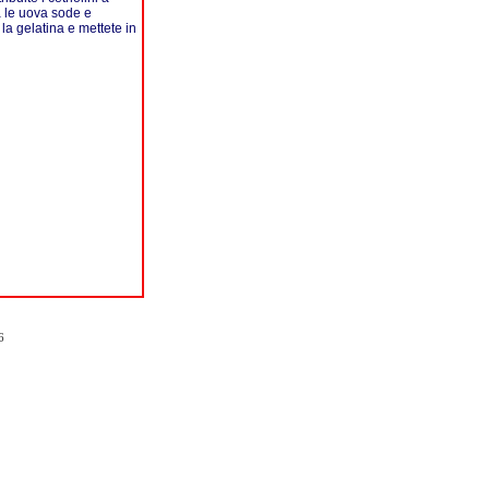
tà le uova sode e
 la gelatina e mettete in
6