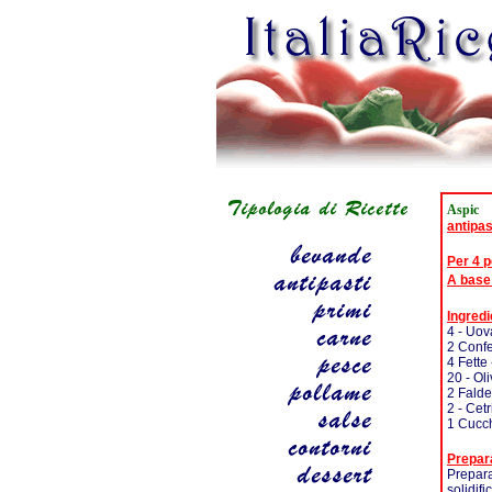
Aspic
antipas
Per 4 
A base
Ingredi
4 - Uov
2 Confe
4 Fette
20 - Ol
2 Falde
2 - Cetr
1 Cucch
Prepar
Prepara
solidifi