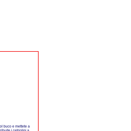
ol buco e mettete a
ibuite i cetriolini a